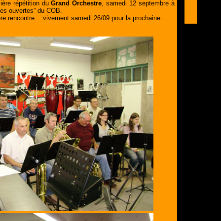
ère répétition du
Grand Orchestre
, samedi 12 septembre à
rtes ouvertes” du COB.
ère rencontre… vivement samedi 26/09 pour la prochaine…