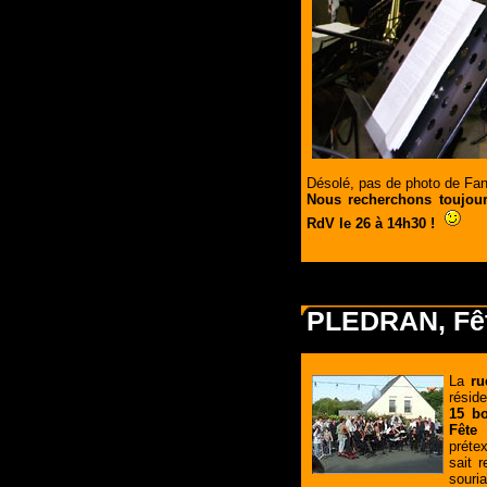
Désolé, pas de photo de Fanc
Nous recherchons toujours
RdV le 26 à 14h30 !
PLEDRAN, Fêt
La
ru
réside
15 b
Fête
(
préte
sait 
souri