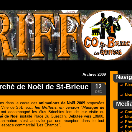
Archive 2009
Navig
ché de Noël de St-Brieuc
Bie
12
DÉC
Nou
Medi
urs dans le cadre des
animations de Noël 2009
proposées
a Ville de St-Brieuc,
les Griffons, en version “Musique de
ont accompagné les élus Briochins lors de leur visite du
Con
é de Noël
installé Place Du Guesclin. Débutée vers 18h00,
Ne
 animation s’est achevée par une réception dans le tout
Pho
t espace commercial “Les Champs”.
Pre
Vid