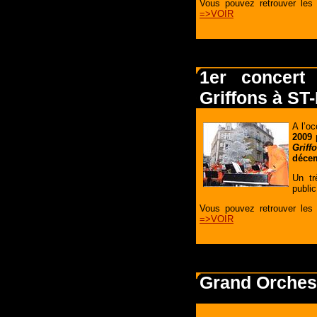
Vous pouvez retrouver les p
=>VOIR
1er concert
Griffons à S
A l’o
2009
p
Griff
décem
Un tr
publi
Vous pouvez retrouver les p
=>VOIR
Grand Orchest