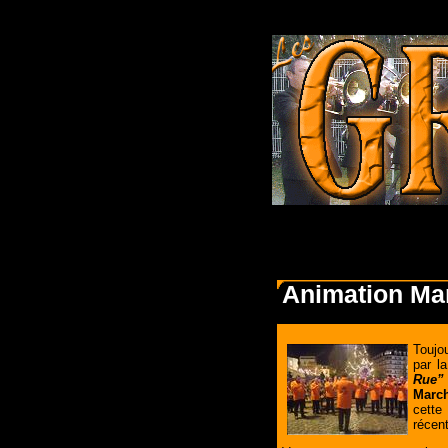
Animation Mar
Toujo
par l
Rue”
March
cette
récen