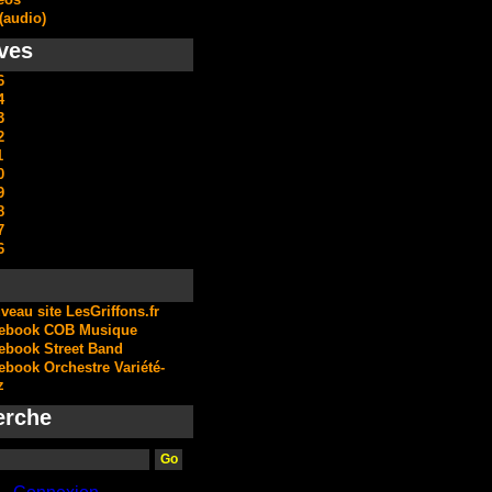
(audio)
ves
6
4
3
2
1
0
9
8
7
6
veau site LesGriffons.fr
ebook COB Musique
ebook Street Band
ebook Orchestre Variété-
z
erche