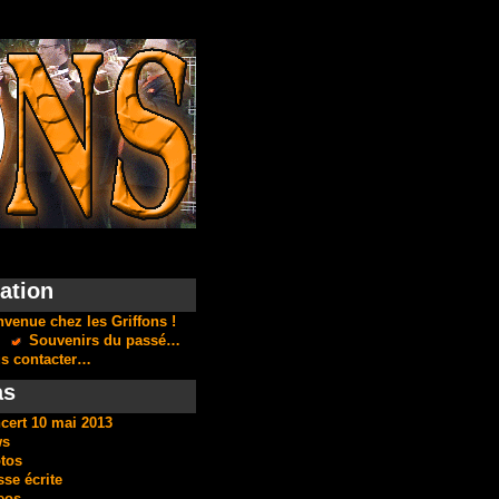
ation
nvenue chez les Griffons !
Souvenirs du passé…
s contacter…
as
cert 10 mai 2013
ws
tos
sse écrite
eos