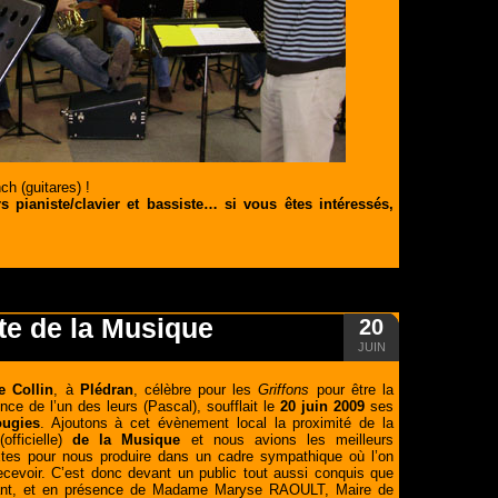
h (guitares) !
 pianiste/clavier et bassiste… si vous êtes intéressés,
e de la Musique
20
JUIN
e Collin
, à
Plédran
, célèbre pour les
Griffons
pour être la
nce de l’un des leurs (Pascal), soufflait le
20 juin 2009
ses
ougies
. Ajoutons à cet évènement local la proximité de la
officielle)
de la Musique
et nous avions les meilleurs
xtes pour nous produire dans un cadre sympathique où l’on
recevoir. C’est donc devant un public tout aussi conquis que
ant, et en présence de Madame Maryse RAOULT, Maire de