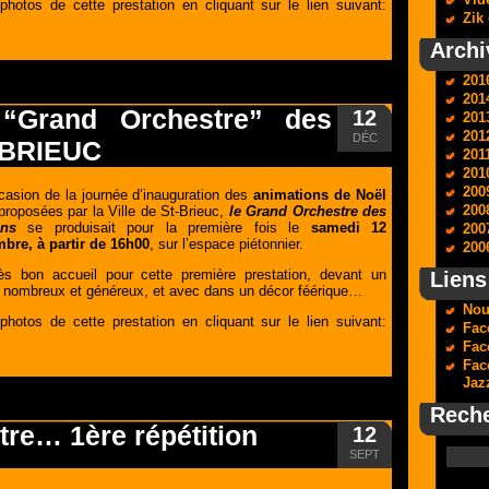
hotos de cette prestation en cliquant sur le lien suivant:
Zik 
Archi
201
201
 “Grand Orchestre” des
12
201
201
DÉC
T-BRIEUC
201
201
200
ccasion de la journée d’inauguration des
animations de Noël
200
roposées par la Ville de St-Brieuc,
le Grand Orchestre des
ons
se produisait pour la première fois le
samedi 12
200
bre, à partir de 16h00
, sur l’espace piétonnier.
200
ès bon accueil pour cette première prestation, devant un
Liens
c nombreux et généreux, et avec dans un décor féérique…
Nou
hotos de cette prestation en cliquant sur le lien suivant:
Fac
Fac
Fac
Jaz
Rech
re… 1ère répétition
12
SEPT