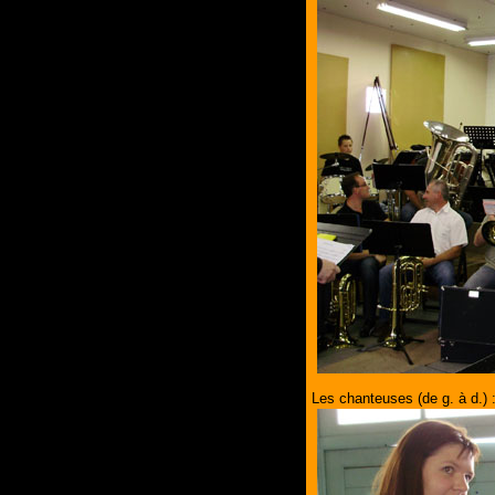
Les chanteuses (de g. à d.) :