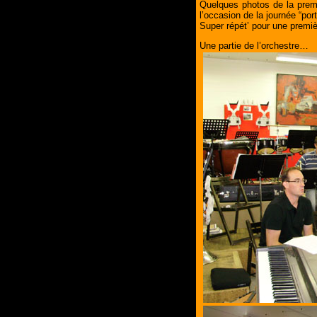
Quelques photos de la premi
l’occasion de la journée “po
Super répét’ pour une premi
Une partie de l’orchestre…